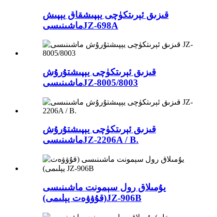
قىزىق ئېرىتكۈچى يېپىشقاق يېپىش
JZ-698A
ماشىنىسى
قىزىق ئېرىتكۈچى يېپىشتۇرۇش
JZ-8005/8003
ماشىنىسى
قىزىق ئېرىتكۈچى يېپىشتۇرۇش
JZ-2206A / B.
ماشىنىسى
يۇمىلاق رول سېمونت ماشىنىسى
JZ-906B
(قۇۋۋەت يېلىمى)