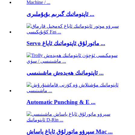
ئاپتوماتىك گىرىم بۇيۇملىرى ...
Servo ماتورلۇق ئاپتوماتىك ئاياغ ...
ئاپتوماتىك ھەيدەش ماشىنىسى ...
Automatic Punching & E ...
سېرۋو ماتورلۇق ئاياغ ياساش Mac ...