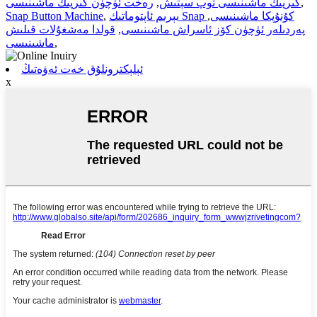
,
كىرپىك ماشىنىسى توپ سېتىش
,
رەخت ئۈچۈن كىرپىك ماشىنىسى
يېرىم ئاپتوماتىك Snap كۇنۇپكا ماشىنىسى
,
,
Snap Button Machine
پەردىلەر ئۈچۈن كۆز ئاسراش ماشىنىسى
,
قولدا مەشغۇلات قىلىش
,
ماشىنىسى
ئېلېكترونلۇق خەت ئەۋەتىڭ
x