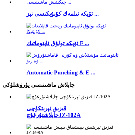
ئۆپكە ئىلمەك كۇنۇپكىسى تېز ...
ئۆپكە تولۇق ئاپتوماتىك F ...
Automatic Punching & E ...
چاپلاش ماشىنىسى يۈرۈشلۈكى
قىزىق ئېرىتكۈچى
JZ-102A
چاپلاشتۇرغۇچ