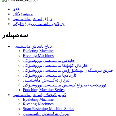
ئۆي
مەھسۇلاتلار
ئاياغ ياساش ماشىنىسى
چاپلاش ماشىنىسى يۈرۈشلۈكى
سەھىپىلەر
ئاياغ ياساش ماشىنىسى
Eyeleting Machine
Riveting Machines
چاپلاش ماشىنىسى يۈرۈشلۈكى
قارماق كۇنۇپكا ماشىنىسى يۈرۈشلۈكى
قىزىق ئېرىتىلگەن يېپىشتۇرۇش ماشىنىسى يۈرۈشلۈكى
ئارغامچا ماشىنىسى يۈرۈشلۈكى
تىرناق تەڭشەش ماشىنىسى
توربېكەت / بەلۋاغ كېسىش ماشىنىسى يۈرۈشلۈكى
Punching Machine Series
كىيىم-كېچەك ياساش ماشىنىسى
Eyeleting Machine
Riveting Machines
Snap Fastening Machine Series
تىرناق تەڭشەش ماشىنىسى