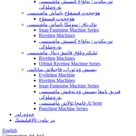
توربېكەت / بەلۋاغ كېسىش ماشىنىسى
يۈرۈشلۈكى
ھۆججەت قىسقۇچ ياساش ماشىنىسى
ھۆججەت قىسقۇچ
يۈك-تاق / سومكا ياساش ماشىنىسى
Snap Fastening Machine Series
Riveting Machines
توربېكەت / بەلۋاغ كېسىش ماشىنىسى
يۈرۈشلۈكى
ئېلېكترونلۇق قاتتىق دېتال ماشىنىسى
Riveting Machines
Orbital Riveting Machine Series
بېسىش ۋە ئوراپ قاچىلاش سانائىتى
Eyeleting Machine
Riveting Machines
Snap Fastening Machine Series
قىزىق تامغا بېسىش ۋە نەقىش ماشىنىسى
يۈرۈشلۈكى
ئارغامچا ئۇلاش ماشىنىسى Serie
Punching Machine Series
خەۋەرلەر
بىز بىلەن ئالاقىلىشىڭ
English