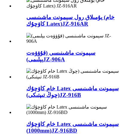
يۇمىلاق رول سېمونت ماشىنىسى (خام
JZ-916AR
كاۋچۇك Latex)
سېمونت ماشىنىسى (قۇۋۋەت
JZ-906A
يېلىمى)
خام كاۋچۇك Latex سېمونت ماشىنىسى
JZ-916B
(چوڭ تىپتىكى)
خام كاۋچۇك Latex سېمونت ماشىنىسى
(1000mm)
JZ-916BD