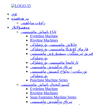
ئۆي
بىز ھەققىدە
زاۋۇت ساياھىتى
مەھسۇلاتلار
ئاياغ ياساش ماشىنىسى
Eyeleting Machine
Riveting Machines
چاپلاش ماشىنىسى يۈرۈشلۈكى
قارماق كۇنۇپكا ماشىنىسى يۈرۈشلۈكى
قىزىق ئېرىتىلگەن يېپىشتۇرۇش ماشىنىسى
يۈرۈشلۈكى
ئارغامچا ماشىنىسى يۈرۈشلۈكى
تىرناق تەڭشەش ماشىنىسى
توربېكەت / بەلۋاغ كېسىش ماشىنىسى
يۈرۈشلۈكى
Punching Machine Series
كىيىم-كېچەك ياساش ماشىنىسى
Eyeleting Machine
Riveting Machines
Snap Fastening Machine Series
تىرناق تەڭشەش ماشىنىسى