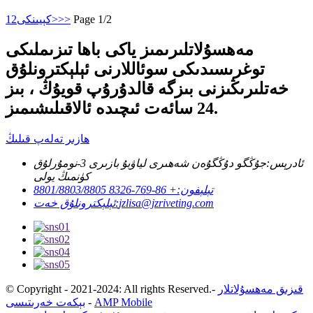
Page 1/2
>>
كېيىنكى>
2
1
مەھسۇلاتلىرىمىز ياكى باھا تىزىملىكى
توغرىسىدىكى سوئاللارنى ئېلېكترونلۇق
خەتلىرىڭىزنى بىزگە قالدۇرۇپ قويۇڭ ، بىز
24 سائەت ئىچىدە ئالاقىلىشىمىز.
ھازىر تەلەپ قىلىڭ
ئادرېس:
جۇڭگو دۇڭگۇەن شەھىرى لياۋبۇ بازىرى 3-نومۇرلۇق
كۈنمىڭ يولى
تېلېفون:
+ 86-769-8326 8801/8803/8805
jzlisa@jzriveting.com
ئېلېكترونلۇق خەت:
قىزىق مەھسۇلاتلار
-
© Copyright - 2021-2024: All rights Reserved.
AMP Mobile
-
بېكەت خەرىتىسى