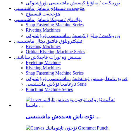
توربېكەت / بەلۋاغ كېسىش ماشىنىسى يۈرۈشلۈكى
ھۆججەت قىسقۇچ ياساش ماشىنىسى
ھۆججەت قىسقۇچ
يۈك-تاق / سومكا ياساش ماشىنىسى
Snap Fastening Machine Series
Riveting Machines
توربېكەت / بەلۋاغ كېسىش ماشىنىسى يۈرۈشلۈكى
ئېلېكترونلۇق قاتتىق دېتال ماشىنىسى
Riveting Machines
Orbital Riveting Machine Series
بېسىش ۋە ئوراپ قاچىلاش سانائىتى
Eyeleting Machine
Riveting Machines
Snap Fastening Machine Series
قىزىق تامغا بېسىش ۋە نەقىش ماشىنىسى يۈرۈشلۈكى
ئارغامچا ئۇلاش ماشىنىسى Serie
Punching Machine Series
تۆت باش ھەيدەش ماشىنىسى ...